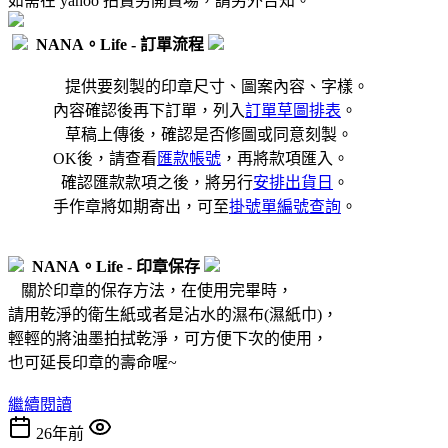
如需在 yahoo 拍賣另開賣場，請另外告知。
NANA。Life - 訂單流程
提供要刻製的印章尺寸、圖案內容、字樣。
內容確認後再下訂單，列入
訂單草圖排表
。
草稿上傳後，確認是否修圖或同意刻製。
OK後，請查看
匯款帳號
，再將款項匯入。
確認匯款款項之後，將另行
安排出貨日
。
手作章將如期寄出，可至
掛號單編號查詢
。
NANA。Life - 印章保存
關於印章的保存方法，在使用完畢時，
請用乾淨的衛生紙或者是沾水的濕布(濕紙巾)，
輕輕的將油墨拍拭乾淨，可方便下次的使用，
也可延長印章的壽命喔~
繼續閱讀
26年前