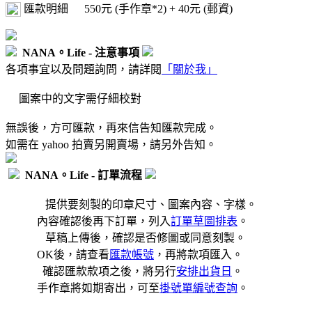
匯款明細
550元 (手作章*2) + 40元 (郵資)
NANA。Life - 注意事項
各項事宜以及問題詢問，請詳閱
「關於我」
圖案中的文字需仔細校對
無誤後，方可匯款，再來信告知匯款完成。
如需在 yahoo 拍賣另開賣場，請另外告知。
NANA。Life - 訂單流程
提供要刻製的印章尺寸、圖案內容、字樣。
內容確認後再下訂單，列入
訂單草圖排表
。
草稿上傳後，確認是否修圖或同意刻製。
OK後，請查看
匯款帳號
，再將款項匯入。
確認匯款款項之後，將另行
安排出貨日
。
手作章將如期寄出，可至
掛號單編號查詢
。