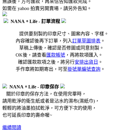
無誤後，方可匯款，再來信告知匯款完成。
如需在 yahoo 拍賣另開賣場，請另外告知。
NANA。Life - 訂單流程
提供要刻製的印章尺寸、圖案內容、字樣。
內容確認後再下訂單，列入
訂單草圖排表
。
草稿上傳後，確認是否修圖或同意刻製。
OK後，請查看
匯款帳號
，再將款項匯入。
確認匯款款項之後，將另行
安排出貨日
。
手作章將如期寄出，可至
掛號單編號查詢
。
NANA。Life - 印章保存
關於印章的保存方法，在使用完畢時，
請用乾淨的衛生紙或者是沾水的濕布(濕紙巾)，
輕輕的將油墨拍拭乾淨，可方便下次的使用，
也可延長印章的壽命喔~
繼續閱讀