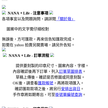
NANA。Life - 注意事項
各項事宜以及問題詢問，請詳閱
「關於我」
圖案中的文字需仔細校對
無誤後，方可匯款，再來信告知匯款完成。
如需在 yahoo 拍賣另開賣場，請另外告知。
NANA。Life - 訂單流程
提供要刻製的印章尺寸、圖案內容、字樣。
內容確認後再下訂單，列入
訂單草圖排表
。
草稿上傳後，確認是否修圖或同意刻製。
OK後，請查看
匯款帳號
，再將款項匯入。
確認匯款款項之後，將另行
安排出貨日
。
手作章將如期寄出，可至
掛號單編號查詢
。