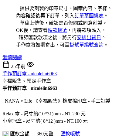
提供要刻製的印章尺寸、圖案內容、字樣。
內容確認後再下訂單，列入
訂單草圖排表
。
草稿上傳後，確認是否修圖或同意刻製。
OK後，請查看
匯款帳號
，再將款項匯入。
確認匯款款項之後，將另行
安排出貨日
。
手作章將如期寄出，可至
掛號單編號查詢
。
繼續閱讀
25年前
手作預訂章 - nicolelin6963
幸福販售。預定手作章
手作
預訂
章 - nicolelin6963
NANA。Life 《幸福販售》橡皮擦印章 - 手工訂製
Relax 章 - 尺寸約(10*31)mm - NT.230 元
小皇冠章 - 尺寸約( 8*12 )mm - NT.100 元
匯款金額
360元整
匯款帳號