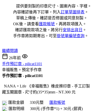
提供要刻製的印章尺寸、圖案內容、字樣。
內容確認後再下訂單，列入
訂單草圖排表
。
草稿上傳後，確認是否修圖或同意刻製。
OK後，請查看
匯款帳號
，再將款項匯入。
確認匯款款項之後，將另行
安排出貨日
。
手作章將如期寄出，可至
掛號單編號查詢
。
繼續閱讀
26年前
手作預訂章 - pilicat1101
幸福販售。預定手作章
手作預訂章 - pilicat1101
NANA。Life 《幸福販售》橡皮擦印章 - 手工訂製
藏玉閣圖章 - 尺寸約(35*35)mm - NT.300 元
匯款金額
330元整
匯款帳號
匯款明細
300元 (手作章*1) + 30元 (郵資)