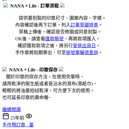
NANA。Life - 訂單流程
提供要刻製的印章尺寸、圖案內容、字樣。
內容確認後再下訂單，列入
訂單草圖排表
。
草稿上傳後，確認是否修圖或同意刻製。
OK後，請查看
匯款帳號
，再將款項匯入。
確認匯款款項之後，將另行
安排出貨日
。
手作章將如期寄出，可至
掛號單編號查詢
。
NANA。Life - 印章保存
關於印章的保存方法，在使用完畢時，
請用乾淨的衛生紙或者是沾水的濕布(濕紙巾)，
輕輕的將油墨拍拭乾淨，可方便下次的使用，
也可延長印章的壽命喔~
繼續閱讀
25年前
手作預訂章 - 童