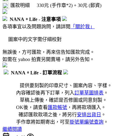
匯款明細
330元 (手作章*2) + 30元 (郵資)
NANA。Life - 注意事項
各項事宜以及問題詢問，請詳閱
「關於我」
圖案中的文字需仔細校對
無誤後，方可匯款，再來信告知匯款完成。
如需在 yahoo 拍賣另開賣場，請另外告知。
NANA。Life - 訂單流程
提供要刻製的印章尺寸、圖案內容、字樣。
內容確認後再下訂單，列入
訂單草圖排表
。
草稿上傳後，確認是否修圖或同意刻製。
OK後，請查看
匯款帳號
，再將款項匯入。
確認匯款款項之後，將另行
安排出貨日
。
手作章將如期寄出，可至
掛號單編號查詢
。
繼續閱讀