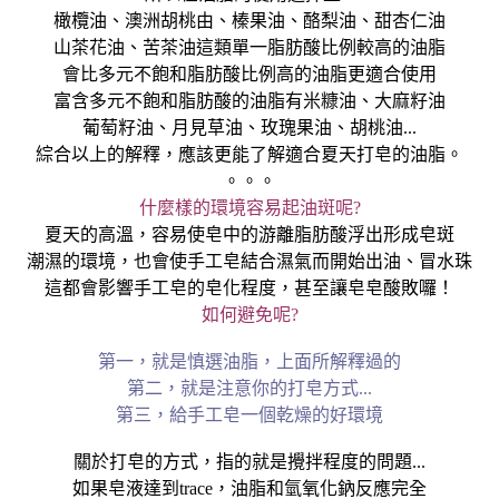
橄欖油、澳洲胡桃由、榛果油、酪梨油、甜杏仁油
山茶花油、苦茶油這類單一脂肪酸比例較高的油脂
會比多元不飽和脂肪酸比例高的油脂更適合使用
富含多元不飽和脂肪酸的油脂有米糠油、大麻籽油
葡萄籽油、月見草油、玫瑰果油、胡桃油...
綜合以上的解釋，應該更能了解適合夏天打皂的油脂。
。。。
什麼樣的環境容易起油斑呢?
夏天的高溫，容易使皂中的游離脂肪酸浮出形成皂斑
潮濕的環境，也會使手工皂結合濕氣而開始出油、冒水珠
這都會影響手工皂的皂化程度，甚至讓皂皂酸敗囉！
如何避免呢?
第一，就是慎選油脂，上面所解釋過的
第二，就是注意你的打皂方式...
第三，給手工皂一個乾燥的好環境
關於打皂的方式，指的就是攪拌程度的問題...
如果皂液達到trace，油脂和氫氧化鈉反應完全