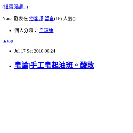
(繼續閱讀...)
Nana 發表在
痞客邦
留言
(16)
人氣(
)
個人分類：
皂理論
▲top
Jul
17
Sat
2010
00:24
皂論|手工皂起油斑。酸敗