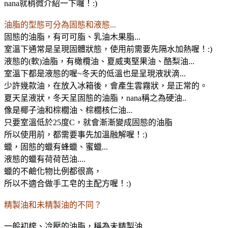
nana就稍微介紹一下囉！:)
油脂的型態可分為固態和液態...
固態的油脂，有可可脂、乳油木果脂...
室溫下通常是呈現固體狀態，使用前需要先隔水加熱喔！:)
液態的(軟)油脂，有橄欖油、夏威夷堅果油、酪梨油...
室溫下都是液態的喔~冬天的低溫也是呈現液狀滴...
少許幾款油，在放入冰箱後，會產生雲霧狀，是正常的。
夏天呈液狀，冬天呈固態的油脂，nana稱之為硬油..
像是椰子油和棕櫚油、棕櫚核仁油...
只要室溫低於25度C，就會漸漸變成固態的油脂
所以使用前，都需要事先加溫融解喔！:)
蠟，固態的蠟有蜂蠟、蜜蠟...
液態的蠟有荷荷芭油....
蠟的不鹼化物比例都很高，
所以不適合做手工皂的主配方喔！:)
精製油和未精製油的不同？
一般初榨、冷壓的油脂，稱為未精製油