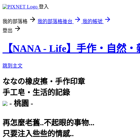
登入
我的部落格
我的部落格後台
我的帳號
登出
【NANA - Life】手作‧自然
跳到主文
ななの橡皮擦‧手作印章
手工皂‧生活的記錄
- 桃園 -
再怎麼老舊..不起眼的事物...
只要注入些些的情感..