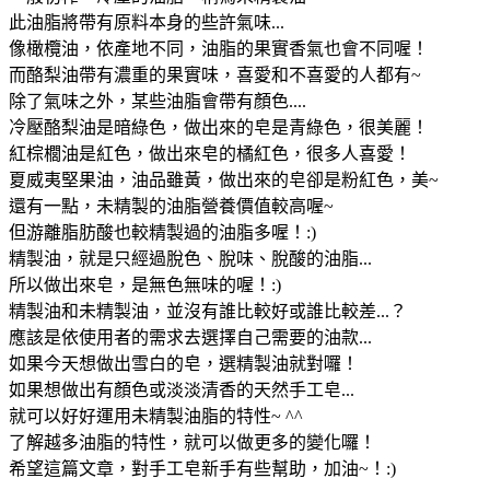
此油脂將帶有原料本身的些許氣味...
像橄欖油，依產地不同，油脂的果實香氣也會不同喔！
而酪梨油帶有濃重的果實味，喜愛和不喜愛的人都有~
除了氣味之外，某些油脂會帶有顏色....
冷壓酪梨油是暗綠色，做出來的皂是青綠色，很美麗！
紅棕櫚油是紅色，做出來皂的橘紅色，很多人喜愛！
夏威夷堅果油，油品雖黃，做出來的皂卻是粉紅色，美~
還有一點，未精製的油脂營養價值較高喔~
但游離脂肪酸也較精製過的油脂多喔！:)
精製油，就是只經過脫色、脫味、脫酸的油脂...
所以做出來皂，是無色無味的喔！:)
精製油和未精製油，並沒有誰比較好或誰比較差...？
應該是依使用者的需求去選擇自己需要的油款...
如果今天想做出雪白的皂，選精製油就對囉！
如果想做出有顏色或淡淡清香的天然手工皂...
就可以好好運用未精製油脂的特性~ ^^
了解越多油脂的特性，就可以做更多的變化囉！
希望這篇文章，對手工皂新手有些幫助，加油~！:)