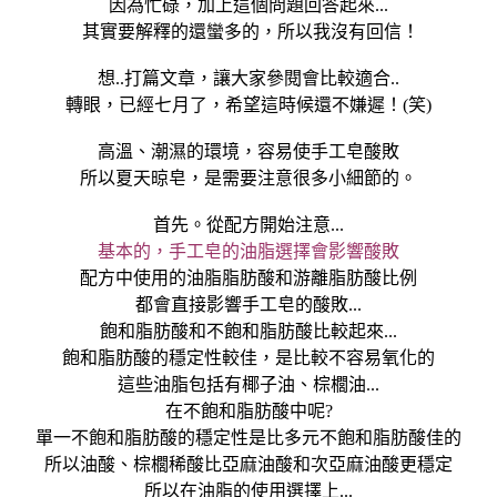
因為忙碌，加上這個問題回答起來...
其實要解釋的還蠻多的，所以我沒有回信！
想..打篇文章，讓大家參閱會比較適合..
轉眼，已經七月了，希望這時候還不嫌遲！(笑)
高溫、潮濕的環境，容易使手工皂酸敗
所以夏天晾皂，是需要注意很多小細節的。
首先。從配方開始注意...
基本的，手工皂的油脂選擇會影響酸敗
配方中使用的油脂脂肪酸和游離脂肪酸比例
都會直接影響手工皂的酸敗...
飽和脂肪酸和不飽和脂肪酸比較起來...
飽和脂肪酸的穩定性較佳，是比較不容易氧化的
這些油脂包括有椰子油、棕櫚油...
在不飽和脂肪酸中呢?
單一不飽和脂肪酸的穩定性是比多元不飽和脂肪酸佳的
所以油酸、棕櫚稀酸比亞麻油酸和次亞麻油酸更穩定
所以在油脂的使用選擇上...