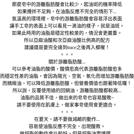
那麼皂中的游離脂肪酸會比較少，起油斑的機率降低
如果攪拌不足夠，在油脂反應不完全的情形下...
氣溫高的環境裡，皂中的游離脂肪酸會容易浮出表面
讓手工皂的表面上可以看見一滴油的樣子，就是油斑。
如果此時用的油脂是穩定性較差的，情況會更嚴重。
所以亞麻油酸和次亞麻油酸比例高的配方
建議還是要完全達到trace之後再入模喔！
。。。
關於游離脂肪酸...
可以參考油脂的酸價，酸價愈高代表游離脂肪酸愈多
而穩定性差的油脂，會因為陽光、空氣、氧化而增加游離脂肪酸
而精緻油，可以降低游離脂肪酸，但營養價值也跟著降低囉！
所以說，反覆使用過的回鍋油，游離脂肪酸都較高...
油脂的品質不佳，做出來的皂皂也容易酸敗~
請不要使用在肌膚上，做家事皂使用會更適合。
。。。
在夏天，請不要做減鹼的動作...
容易使油脂反應不完全，出現酸敗。
做超脂的動作會比較好，但是超脂油要慎選...