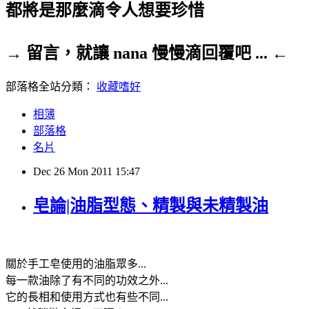
都將是那麼滴令人想要珍惜
→ 留言，就讓 nana 慢慢滴回覆吧 ... ←
部落格全站分類：
收藏嗜好
相簿
部落格
名片
Dec
26
Mon
2011
15:47
皂論|油脂型態、精製與未精製油
關於手工皂使用的油脂眾多...
每一款油除了有不同的功效之外...
它的長相和使用方式也有些不同...