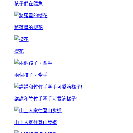
孩子們在餵魚
將落盡的櫻花
櫻花
兩個孩子。牽手
講講和竹竹手牽手可愛滴樣子!
山上人家往登山步道