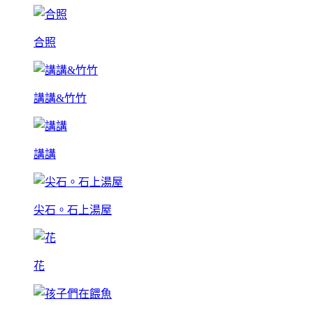
合照
講講&竹竹
講講
尖石。石上湯屋
花