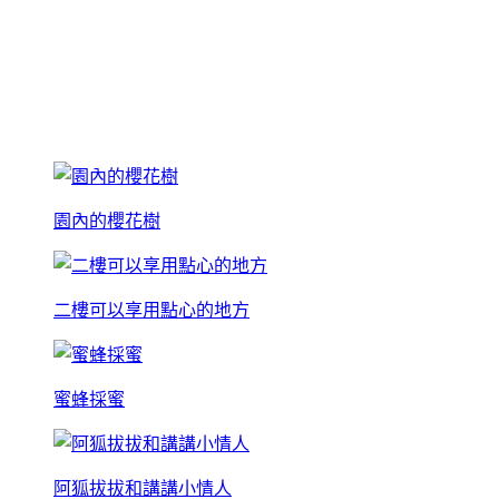
園內的櫻花樹
二樓可以享用點心的地方
蜜蜂採蜜
阿狐拔拔和講講小情人