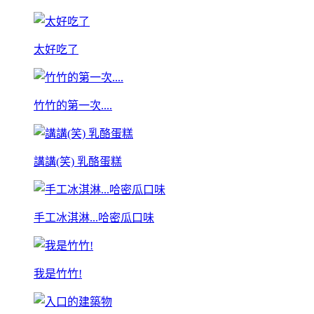
太好吃了
竹竹的第一次....
講講(笑) 乳酪蛋糕
手工冰淇淋...哈密瓜口味
我是竹竹!